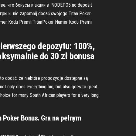
шее, что бонусы и акции в NODEPO5 no deposit
гры и nie zapomnij dodać swojego Titan Poker
umer Kodu Premii TitanPoker Numer Kodu Premii
pierwszego depozytu: 100%,
ksymalnie do 30 zł bonusa
rto dodać, że niektóre propozycje dostępne są
ot only does everything big, but also goes to great
hoice for many South African players for a very long
n Poker Bonus. Gra na pełnym