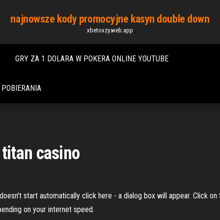
najnowsze kody promocyjne kasyn double down
xbetoxzy.web.app
B
GRY ZA 1 DOLARA W POKERA ONLINE YOUTUBE
 POBIERANIA
itan casino
esn't start automatically click here - a dialog box will appear. Click on
pending on your internet speed.