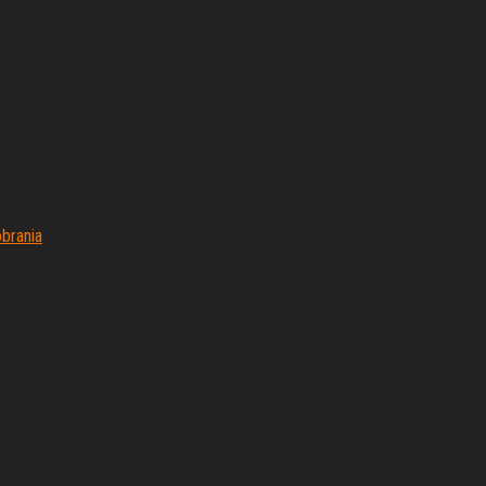
brania
Proudly powered by
WordPress
|
Theme:
Envo Magazine