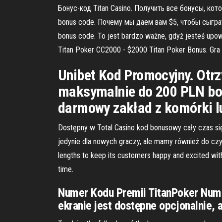
Бонус-код Titan Casino. Получить все бонусы, ко
bonus code. Почему мы даем вам $5, чтобы сыграт
bonus code. To jest bardzo ważne, gdyż jesteś up
Titan Poker CC2000 - $2000 Titan Poker Bonus. Gra 
Unibet Kod Promocyjny. Otr
maksymalnie do 200 PLN bon
darmowy zakład z komórki lu
Dostępny w Total Casino kod bonusowy cały czas się
jedynie dla nowych graczy, ale mamy również do czyni
lengths to keep its customers happy and excited with
time.
Numer Kodu Premii TitanPoker Nume
ekranie jest dostępne opcjonalnie, 