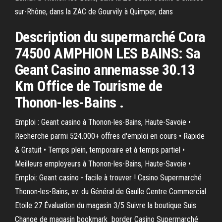
sur-Rhône, dans la ZAC de Gourvily à Quimper, dans
Description du supermarché Cora
74500 AMPHION LES BAINS: Sa
Geant Casino annemasse 30.13
Km Office de Tourisme de
Thonon-les-Bains .
Emploi : Geant casino à Thonon-les-Bains, Haute-Savoie •
Recherche parmi 524.000+ offres d'emploi en cours • Rapide
& Gratuit • Temps plein, temporaire et à temps partiel •
Meilleurs employeurs à Thonon-les-Bains, Haute-Savoie •
Emploi: Geant casino - facile à trouver ! Casino Supermarché
Thonon-les-Bains, av. du Général de Gaulle Centre Commercial
Etoile 27 Évaluation du magasin 3/5 Suivre la boutique Suis
Change de magasin bookmark_border Casino Supermarché