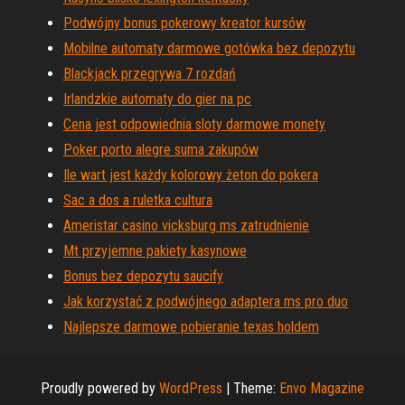
Podwójny bonus pokerowy kreator kursów
Mobilne automaty darmowe gotówka bez depozytu
Blackjack przegrywa 7 rozdań
Irlandzkie automaty do gier na pc
Cena jest odpowiednia sloty darmowe monety
Poker porto alegre suma zakupów
Ile wart jest każdy kolorowy żeton do pokera
Sac a dos a ruletka cultura
Ameristar casino vicksburg ms zatrudnienie
Mt przyjemne pakiety kasynowe
Bonus bez depozytu saucify
Jak korzystać z podwójnego adaptera ms pro duo
Najlepsze darmowe pobieranie texas holdem
Proudly powered by
WordPress
|
Theme:
Envo Magazine